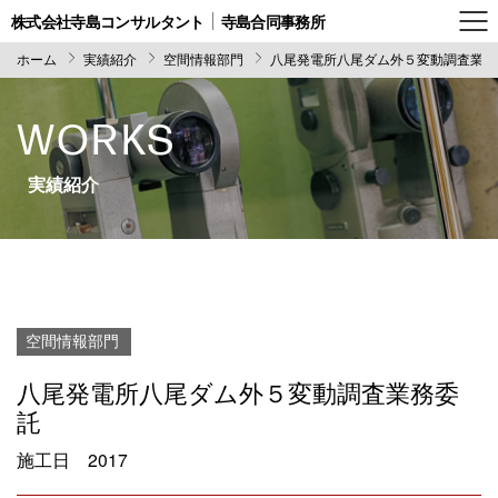
株式会社寺島コンサルタント
寺島合同事務所
ホーム
実績紹介
空間情報部門
八尾発電所八尾ダム外５変動調査業務
WORKS
実績紹介
空間情報部門
八尾発電所八尾ダム外５変動調査業務委
託
施工日
2017