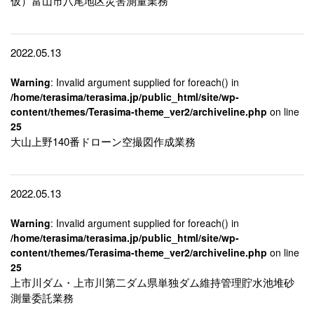
仮）富山市八尾地区災害測量業務
2022.05.13
Warning
: Invalid argument supplied for foreach() in
/home/terasima/terasima.jp/public_html/site/wp-
content/themes/Terasima-theme_ver2/archiveline.php
on line
25
大山上野140番ドローン空撮図作成業務
2022.05.13
Warning
: Invalid argument supplied for foreach() in
/home/terasima/terasima.jp/public_html/site/wp-
content/themes/Terasima-theme_ver2/archiveline.php
on line
25
上市川ダム・上市川第二ダム県単独ダム維持管理貯水池堆砂
測量委託業務