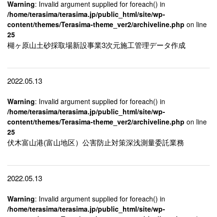
Warning
: Invalid argument supplied for foreach() in
/home/terasima/terasima.jp/public_html/site/wp-
content/themes/Terasima-theme_ver2/archiveline.php
on line
25
楜ヶ原山土砂採取場新設事業3次元施工管理データ作成
2022.05.13
Warning
: Invalid argument supplied for foreach() in
/home/terasima/terasima.jp/public_html/site/wp-
content/themes/Terasima-theme_ver2/archiveline.php
on line
25
伏木富山港(富山地区）公害防止対策深浅測量委託業務
2022.05.13
Warning
: Invalid argument supplied for foreach() in
/home/terasima/terasima.jp/public_html/site/wp-