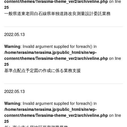
content/themes/Terasima-theme_ver2/archiveline.php
on line
25
一般県道東老田白石線県単独道路改良測量設計委託業務
2022.05.13
Warning
: Invalid argument supplied for foreach() in
/home/terasima/terasima.jp/public_html/site/wp-
content/themes/Terasima-theme_ver2/archiveline.php
on line
25
基準点配点予定図の作成に係る業務支援
2022.05.13
Warning
: Invalid argument supplied for foreach() in
/home/terasima/terasima.jp/public_html/site/wp-
content/themes/Terasima-theme_ver2/archiveline.php
on line
25