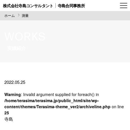
株式会社寺島コンサルタント
寺島合同事務所
ホーム
測量
WORKS
実績紹介
2022.05.25
Warning
: Invalid argument supplied for foreach() in
/home/terasima/terasima.jp/public_html/site/wp-
content/themes/Terasima-theme_ver2/archiveline.php
on line
25
寺島