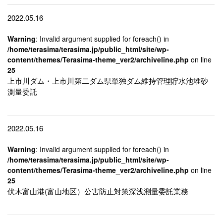
2022.05.16
Warning
: Invalid argument supplied for foreach() in
/home/terasima/terasima.jp/public_html/site/wp-
content/themes/Terasima-theme_ver2/archiveline.php
on line
25
上市川ダム・上市川第二ダム県単独ダム維持管理貯水池堆砂
測量委託
2022.05.16
Warning
: Invalid argument supplied for foreach() in
/home/terasima/terasima.jp/public_html/site/wp-
content/themes/Terasima-theme_ver2/archiveline.php
on line
25
伏木富山港(富山地区）公害防止対策深浅測量委託業務