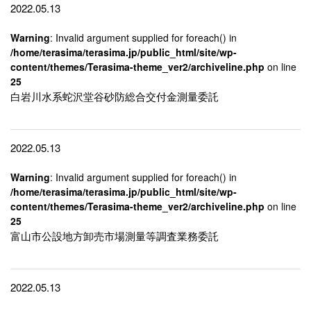
2022.05.13
Warning
: Invalid argument supplied for foreach() in
/home/terasima/terasima.jp/public_html/site/wp-
content/themes/Terasima-theme_ver2/archiveline.php
on line
25
白岩川水系蛇沢堂谷砂防総合交付金測量委託
2022.05.13
Warning
: Invalid argument supplied for foreach() in
/home/terasima/terasima.jp/public_html/site/wp-
content/themes/Terasima-theme_ver2/archiveline.php
on line
25
富山市公設地方卸売市場測量等調査業務委託
2022.05.13