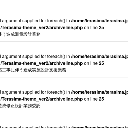
id argument supplied for foreach() in
/home/terasima/terasima.jp
/Terasima-theme_ver2/archiveline.php
on line
25
伴う造成測量設計業務
id argument supplied for foreach() in
/home/terasima/terasima.jp
/Terasima-theme_ver2/archiveline.php
on line
25
築工事に伴う造成実施設計支援業務
id argument supplied for foreach() in
/home/terasima/terasima.jp
/Terasima-theme_ver2/archiveline.php
on line
25
造成修正設計業務委託
id argument supplied for foreach() in
/home/terasima/terasima.jp