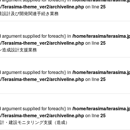
/Terasima-theme_ver2/archiveline.php
on line
25
量設計及び開発関連手続き業務
id argument supplied for foreach() in
/home/terasima/terasima.jp
/Terasima-theme_ver2/archiveline.php
on line
25
ン造成設計支援業務
id argument supplied for foreach() in
/home/terasima/terasima.jp
/Terasima-theme_ver2/archiveline.php
on line
25
id argument supplied for foreach() in
/home/terasima/terasima.jp
/Terasima-theme_ver2/archiveline.php
on line
25
設計・建設モニタリング支援（造成）