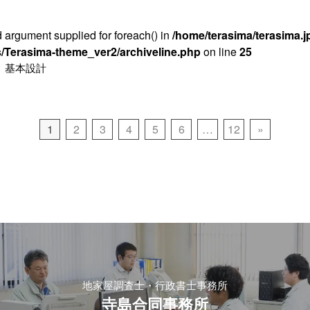
id argument supplied for foreach() in
/home/terasima/terasima.jp
/Terasima-theme_ver2/archiveline.php
on line
25
 基本設計
1
2
3
4
5
6
…
12
»
地家屋調査士・行政書士事務所
寺島合同事務所